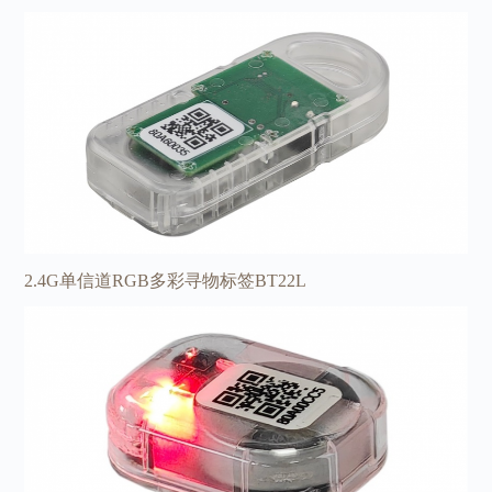
2.4G单信道RGB多彩寻物标签BT22L