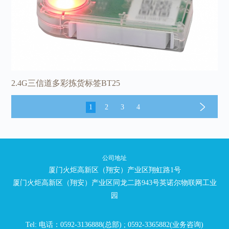
2.4G三信道多彩拣货标签BT25
1
2
3
4
公司地址
厦门火炬高新区（翔安）产业区翔虹路1号
厦门火炬高新区（翔安）产业区同龙二路943号英诺尔物联网工业
园
Tel: 电话：0592-3136888(总部) ; 0592-3365882(业务咨询)