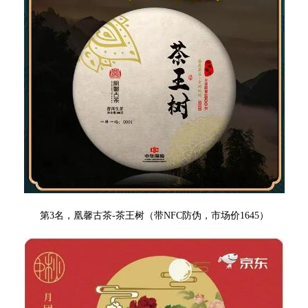
第3名，凰馨古茶-茶王树
（带NFC防伪，市场价1645）