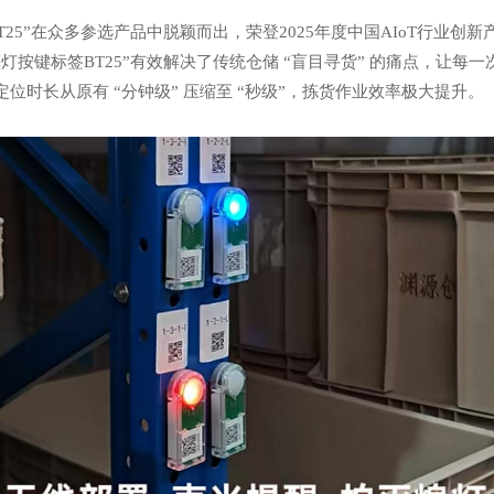
25”在众多参选产品中脱颖而出，荣登2025年度中国AIoT行业创新
灯按键标签BT25”有效解决了传统仓储 “盲目寻货” 的痛点，让每
位时长从原有 “分钟级” 压缩至 “秒级”，拣货作业效率极大提升。