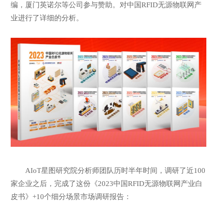
编，厦门英诺尔等公司参与赞助。对中国RFID无源物联网产
业进行了详细的分析。
AIoT星图研究院分析师团队历时半年时间，调研了近100
家企业之后，完成了这份《2023中国RFID无源物联网产业白
皮书》+10个细分场景市场调研报告：