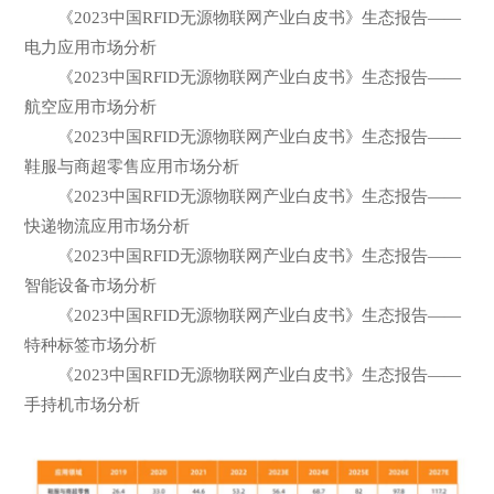
《2023中国RFID无源物联网产业白皮书》生态报告——
电力应用市场分析
《2023中国RFID无源物联网产业白皮书》生态报告——
航空应用市场分析
《2023中国RFID无源物联网产业白皮书》生态报告——
鞋服与商超零售应用市场分析
《2023中国RFID无源物联网产业白皮书》生态报告——
快递物流应用市场分析
《2023中国RFID无源物联网产业白皮书》生态报告——
智能设备市场分析
《2023中国RFID无源物联网产业白皮书》生态报告——
特种标签市场分析
《2023中国RFID无源物联网产业白皮书》生态报告——
手持机市场分析