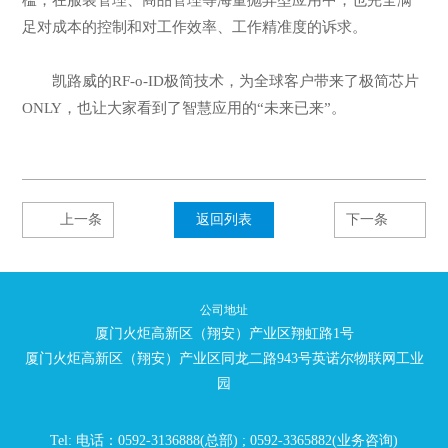
足对成本的控制和对工作效率、工作精准度的诉求。
凯路威的RF-o-ID极简技术，为全球客户带来了极简芯片
ONLY，也让大家看到了智慧应用的“未来已来”。
上一条
返回列表
下一条
公司地址
厦门火炬高新区（翔安）产业区翔虹路1号
厦门火炬高新区（翔安）产业区同龙二路943号英诺尔物联网工业
园
Tel: 电话：0592-3136888(总部) ; 0592-3365882(业务咨询)